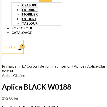
CEASURI
FIGURINE
MOBILIER
OGLINZI
TABLOURI
PORTOFOLIU
CATALOAGE
0,00
lei
Prima pagină
/
Corpuri de iluminat Interior
/
Aplice
/
Aplice Clas
W0188
Aplice Clasice
Aplica BLACK W0188
292,00
lei