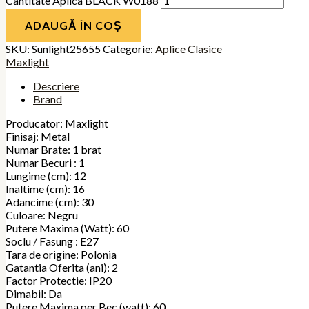
Cantitate Aplica BLACK W0188
ADAUGĂ ÎN COȘ
SKU:
Sunlight25655
Categorie:
Aplice Clasice
Maxlight
Descriere
Brand
Producator: Maxlight
Finisaj: Metal
Numar Brate: 1 brat
Numar Becuri : 1
Lungime (cm): 12
Inaltime (cm): 16
Adancime (cm): 30
Culoare: Negru
Putere Maxima (Watt): 60
Soclu / Fasung : E27
Tara de origine: Polonia
Gatantia Oferita (ani): 2
Factor Protectie: IP20
Dimabil: Da
Putere Maxima per Bec (watt): 60