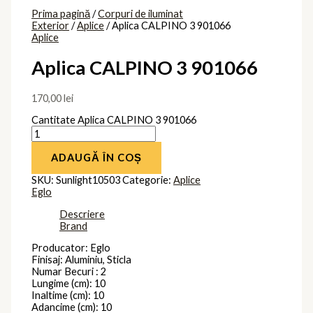
Prima pagină
/
Corpuri de iluminat
Exterior
/
Aplice
/ Aplica CALPINO 3 901066
Aplice
Aplica CALPINO 3 901066
170,00
lei
Cantitate Aplica CALPINO 3 901066
ADAUGĂ ÎN COȘ
SKU:
Sunlight10503
Categorie:
Aplice
Eglo
Descriere
Brand
Producator: Eglo
Finisaj: Aluminiu, Sticla
Numar Becuri : 2
Lungime (cm): 10
Inaltime (cm): 10
Adancime (cm): 10