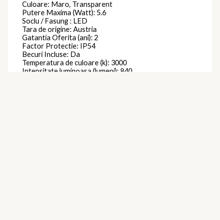
Culoare: Maro, Transparent
Putere Maxima (Watt): 5.6
Soclu / Fasung : LED
Tara de origine: Austria
Gatantia Oferita (ani): 2
Factor Protectie: IP54
Becuri Incluse: Da
Temperatura de culoare (k): 3000
Intensitate luminoasa (lumeni): 840
Putere Maxima per Bec (watt): 2.8
Se Poate Utiliza cu Bec Economic : Da
Becuri Economice Incluse: Da
Becuri LED Incluse: Da
Forma: Patrat
Clasa protectie: Impamantare
Brand
Eglo
Produse similare