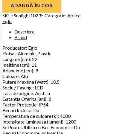
ADAUGĂ ÎN COȘ
SKU:
Sunlight10235
Categorie:
Aplice
Eglo
Descriere
Brand
Producator: Eglo
Finisaj: Aluminiu, Plastic
Lungime (cm): 22
Inaltime (cm): 11
Adancime (cm): 9
Culoare: Alb
Putere Maxima (Watt): 10.5
Soclu / Fasung : LED
Tara de origine: Austria
Gatantia Oferita (ani): 2
Factor Protectie: IP54
Becuri Incluse: Da
Temperatura de culoare (k): 4000
Intensitate luminoasa (lumeni): 1200
Se Poate Utiliza cu Bec Economic : Da
Becuri Economice Incluse: Da