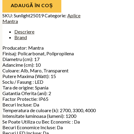
ADAUGĂ ÎN COȘ
SKU:
Sunlight25019
Categorie:
Aplice
Mantra
Descriere
Brand
Producator: Mantra
Finisaj: Policarbonat, Polipropilena
Diametru (cm): 17
Adancime (cm): 10
Culoare: Alb, Maro, Transparent
Putere Maxima (Watt): 15
Soclu / Fasung : LED
Tara de origine: Spania
Gatantia Oferita (ani): 2
Factor Protectie: IP65
Becuri Incluse: Da
Temperatura de culoare (k): 2700, 3300, 4000
Intensitate luminoasa (lumeni): 1200
Se Poate Utiliza cu Bec Economic : Da
Becuri Economice Incluse: Da
Becuri LED Incluse: Da