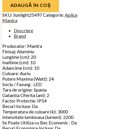
ADAUGĂ ÎN COȘ
SKU:
Sunlight25497
Categorie:
Aplice
Mantra
Descriere
Brand
Producator: Mantra
Finisaj: Aluminiu
Lungime (cm): 20
Inaltime (cm): 10
Adancime (cm): 10
Culoare: Auriu
Putere Maxima (Watt): 24
Soclu / Fasung : LED
Tara de origine: Spania
Gatantia Oferita (ani): 2
Factor Protectie: IP54
Becuri Incluse: Da
Temperatura de culoare (k): 3000
Intensitate luminoasa (lumeni): 2200
Se Poate Utiliza cu Bec Economic : Da
Becuri Economice Incluse: Da