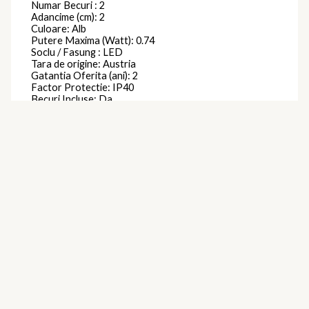
Numar Becuri : 2
Adancime (cm): 2
Culoare: Alb
Putere Maxima (Watt): 0.74
Soclu / Fasung : LED
Tara de origine: Austria
Gatantia Oferita (ani): 2
Factor Protectie: IP40
Becuri Incluse: Da
Temperatura de culoare (k): 3000
Intensitate luminoasa (lumeni): 80
Putere Maxima per Bec (watt): 0.37
Se Poate Utiliza cu Bec Economic : Da
Becuri Economice Incluse: Da
Becuri LED Incluse: Da
Forma: Rotund
Brand
Eglo
Produse similare