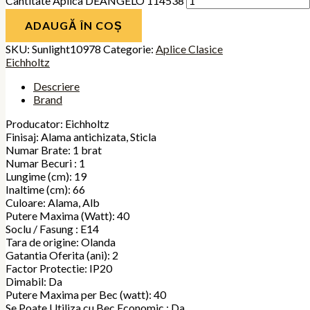
Cantitate Aplica DEANGELO 114538
ADAUGĂ ÎN COȘ
SKU:
Sunlight10978
Categorie:
Aplice Clasice
Eichholtz
Descriere
Brand
Producator: Eichholtz
Finisaj: Alama antichizata, Sticla
Numar Brate: 1 brat
Numar Becuri : 1
Lungime (cm): 19
Inaltime (cm): 66
Culoare: Alama, Alb
Putere Maxima (Watt): 40
Soclu / Fasung : E14
Tara de origine: Olanda
Gatantia Oferita (ani): 2
Factor Protectie: IP20
Dimabil: Da
Putere Maxima per Bec (watt): 40
Se Poate Utiliza cu Bec Economic : Da