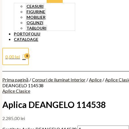
CEASURI
FIGURINE
MOBILIER
OGLINZI
TABLOURI
PORTOFOLIU
CATALOAGE
0,00
lei
Prima pagină
/
Corpuri de iluminat Interior
/
Aplice
/
Aplice Clas
DEANGELO 114538
Aplice Clasice
Aplica DEANGELO 114538
2.285,00
lei