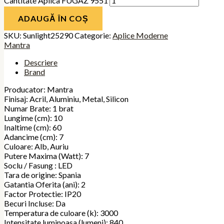
Cantitate Aplica FUGAZ 9551
ADAUGĂ ÎN COȘ
SKU:
Sunlight25290
Categorie:
Aplice Moderne
Mantra
Descriere
Brand
Producator: Mantra
Finisaj: Acril, Aluminiu, Metal, Silicon
Numar Brate: 1 brat
Lungime (cm): 10
Inaltime (cm): 60
Adancime (cm): 7
Culoare: Alb, Auriu
Putere Maxima (Watt): 7
Soclu / Fasung : LED
Tara de origine: Spania
Gatantia Oferita (ani): 2
Factor Protectie: IP20
Becuri Incluse: Da
Temperatura de culoare (k): 3000
Intensitate luminoasa (lumeni): 840