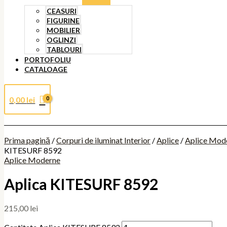
CEASURI
FIGURINE
MOBILIER
OGLINZI
TABLOURI
PORTOFOLIU
CATALOAGE
0,00
lei
Prima pagină
/
Corpuri de iluminat Interior
/
Aplice
/
Aplice Mod
KITESURF 8592
Aplice Moderne
Aplica KITESURF 8592
215,00
lei