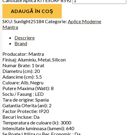
Cantitate Aplica KITESURF 8592
ADAUGĂ ÎN COȘ
SKU:
Sunlight25184
Categorie:
Aplice Moderne
Mantra
Descriere
Brand
Producator: Mantra
Finisaj: Aluminiu, Metal, Silicon
Numar Brate: 1 brat
Diametru (cm): 20
Adancime (cm): 5.5
Culoare: Alb, Negru
Putere Maxima (Watt): 8
Soclu / Fasung : LED
Tara de origine: Spania
Gatantia Oferita (ani): 2
Factor Protectie: IP20
Becuri Incluse: Da
Temperatura de culoare (k): 3000
Intensitate luminoasa (lumeni): 640
Se Poate Utiliza cu Bec Economic : Da