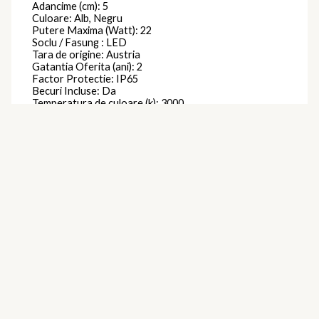
Adancime (cm): 5
Culoare: Alb, Negru
Putere Maxima (Watt): 22
Soclu / Fasung : LED
Tara de origine: Austria
Gatantia Oferita (ani): 2
Factor Protectie: IP65
Becuri Incluse: Da
Temperatura de culoare (k): 3000
Intensitate luminoasa (lumeni): 4200
Putere Maxima per Bec (watt): 11
Se Poate Utiliza cu Bec Economic : Da
Becuri Economice Incluse: Da
Becuri LED Incluse: Da
Forma: Alta
Clasa protectie: Impamantare
Brand
Eglo
Produse similare