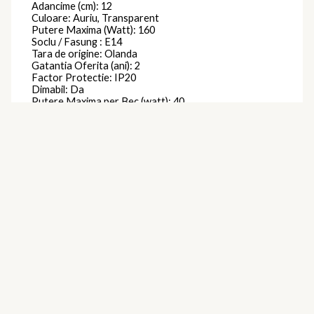
Adancime (cm): 12
Culoare: Auriu, Transparent
Putere Maxima (Watt): 160
Soclu / Fasung : E14
Tara de origine: Olanda
Gatantia Oferita (ani): 2
Factor Protectie: IP20
Dimabil: Da
Putere Maxima per Bec (watt): 40
Se Poate Utiliza cu Bec Economic : Da
Forma: Alta
Brand
Eichholtz
Produse similare