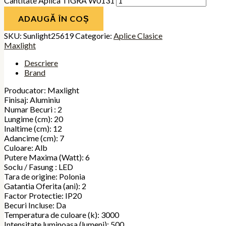
Cantitate Aplica TIGRA W0131
ADAUGĂ ÎN COȘ
SKU:
Sunlight25619
Categorie:
Aplice Clasice
Maxlight
Descriere
Brand
Producator: Maxlight
Finisaj: Aluminiu
Numar Becuri : 2
Lungime (cm): 20
Inaltime (cm): 12
Adancime (cm): 7
Culoare: Alb
Putere Maxima (Watt): 6
Soclu / Fasung : LED
Tara de origine: Polonia
Gatantia Oferita (ani): 2
Factor Protectie: IP20
Becuri Incluse: Da
Temperatura de culoare (k): 3000
Intensitate luminoasa (lumeni): 500