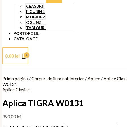
CEASURI
FIGURINE
MOBILIER
OGLINZI
TABLOURI
PORTOFOLIU
CATALOAGE
0,00
lei
Prima pagină
/
Corpuri de iluminat Interior
/
Aplice
/
Aplice Clas
W0131
Aplice Clasice
Aplica TIGRA W0131
390,00
lei