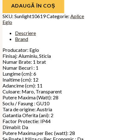
ADAUGĂ ÎN COȘ
SKU:
Sunlight10619
Categorie:
Aplice
Eglo
Descriere
Brand
Producator: Eglo
Finisaj: Aluminiu, Sticla
Numar Brate: 1 brat
Numar Becuri : 1
Lungime (cm): 6
Inaltime (cm): 12
Adancime (cm): 11
Culoare: Maro, Transparent
Putere Maxima (Watt): 28
Soclu / Fasung : GU10
Tara de origine: Austria
Gatantia Oferita (ani): 2
Factor Protectie: IP44
Dimabil: Da
Putere Maxima per Bec (watt): 28
Se Poate Utiliza cu Bec Economic : Da