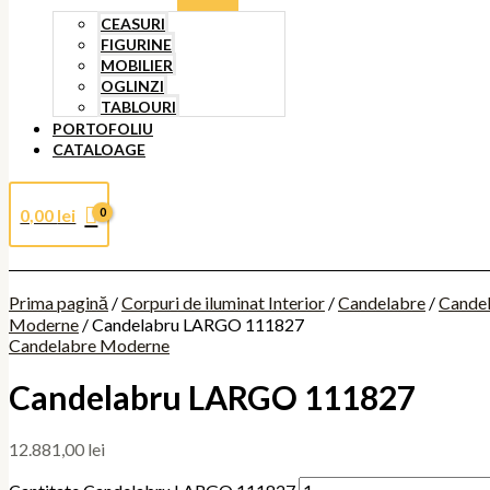
CEASURI
FIGURINE
MOBILIER
OGLINZI
TABLOURI
PORTOFOLIU
CATALOAGE
0,00
lei
Prima pagină
/
Corpuri de iluminat Interior
/
Candelabre
/
Cande
Moderne
/ Candelabru LARGO 111827
Candelabre Moderne
Candelabru LARGO 111827
12.881,00
lei