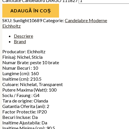
Cantitate Candelabru LARGO 111827
ADAUGĂ ÎN COȘ
SKU:
Sunlight10689
Categorie:
Candelabre Moderne
Eichholtz
Descriere
Brand
Producator: Eichholtz
Finisaj: Nichel, Sticla
Numar Brate: peste 10 brate
Numar Becuri : 10
Lungime (cm): 160
Inaltime (cm): 210.5
Culoare: Nichelat, Transparent
Putere Maxima (Watt): 100
Soclu / Fasung : G4
Tara de origine: Olanda
Gatantia Oferita (ani): 2
Factor Protectie: IP20
Becuri Incluse: Da
Inaltime Ajustabila: Da
Inaltime Minima (cm): 90.5