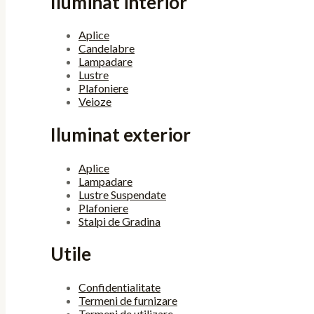
Iluminat interior
Aplice
Candelabre
Lampadare
Lustre
Plafoniere
Veioze
Iluminat exterior
Aplice
Lampadare
Lustre Suspendate
Plafoniere
Stalpi de Gradina
Utile
Confidentialitate
Termeni de furnizare
Termeni de utilizare