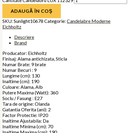
Cantitate Candelabru LUX 112329
ADAUGĂ ÎN COȘ
SKU:
Sunlight10678
Categorie:
Candelabre Moderne
Eichholtz
Descriere
Brand
Producator: Eichholtz
Finisaj: Alama antichizata, Sticla
Numar Brate: 9 brate
Numar Becuri : 9
Lungime (cm): 130
Inaltime (cm): 190
Culoare: Alama, Alb
Putere Maxima (Watt): 360
Soclu / Fasung : E27
Tara de origine: Olanda
Gatantia Oferita (ani): 2
Factor Protectie: IP20
Inaltime Ajustabila: Da
Inaltime Minima (cm): 70
Inaltime Maxima (cm): 190