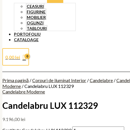
CEASURI
FIGURINE
MOBILIER
OGLINZI
TABLOURI
PORTOFOLIU
CATALOAGE
0,00
lei
Prima pagină
/
Corpuri de iluminat Interior
/
Candelabre
/
Cande
Moderne
/ Candelabru LUX 112329
Candelabre Moderne
Candelabru LUX 112329
9.196,00
lei