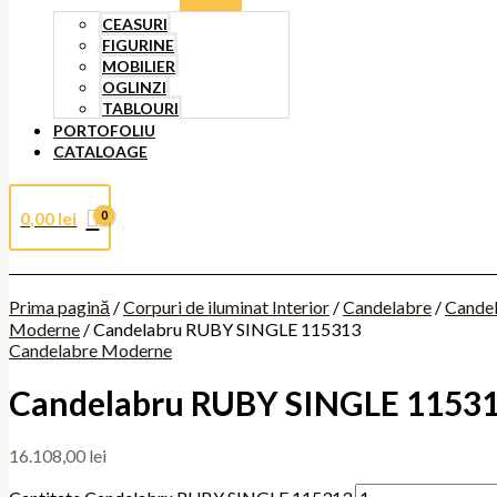
CEASURI
FIGURINE
MOBILIER
OGLINZI
TABLOURI
PORTOFOLIU
CATALOAGE
0,00
lei
Prima pagină
/
Corpuri de iluminat Interior
/
Candelabre
/
Cande
Moderne
/ Candelabru RUBY SINGLE 115313
Candelabre Moderne
Candelabru RUBY SINGLE 1153
16.108,00
lei