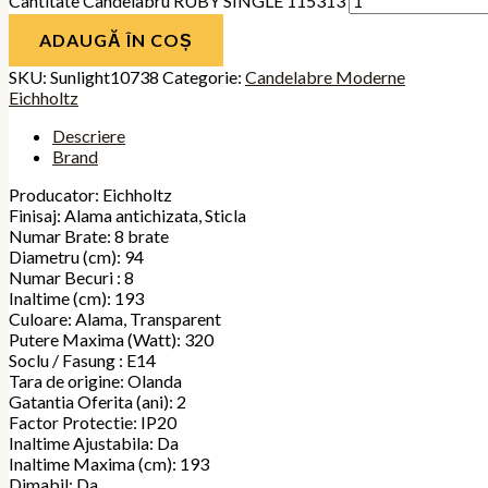
Cantitate Candelabru RUBY SINGLE 115313
ADAUGĂ ÎN COȘ
SKU:
Sunlight10738
Categorie:
Candelabre Moderne
Eichholtz
Descriere
Brand
Producator: Eichholtz
Finisaj: Alama antichizata, Sticla
Numar Brate: 8 brate
Diametru (cm): 94
Numar Becuri : 8
Inaltime (cm): 193
Culoare: Alama, Transparent
Putere Maxima (Watt): 320
Soclu / Fasung : E14
Tara de origine: Olanda
Gatantia Oferita (ani): 2
Factor Protectie: IP20
Inaltime Ajustabila: Da
Inaltime Maxima (cm): 193
Dimabil: Da