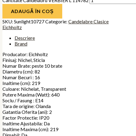
Cantitate Candelabru VERBIER L 114782
ADAUGĂ ÎN COȘ
SKU:
Sunlight10727
Categorie:
Candelabre Clasice
Eichholtz
Descriere
Brand
Producator: Eichholtz
Finisaj: Nichel, Sticla
Numar Brate: peste 10 brate
Diametru (cm): 82
Numar Becuri : 16
Inaltime (cm): 219
Culoare: Nichelat, Transparent
Putere Maxima (Watt): 640
Soclu / Fasung : E14
Tara de origine: Olanda
Gatantia Oferita (ani): 2
Factor Protectie: IP20
Inaltime Ajustabila: Da
Inaltime Maxima (cm): 219
Dimabil: Da