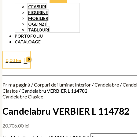
CEASURI
FIGURINE
MOBILIER
OGLINZI
TABLOURI
PORTOFOLIU
CATALOAGE
0,00
lei
Prima pagină
/
Corpuri de iluminat Interior
/
Candelabre
/
Cande
Clasice
/ Candelabru VERBIER L 114782
Candelabre Clasice
Candelabru VERBIER L 114782
20.706,00
lei