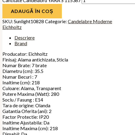
Cantitate Candelabru YARA S 115367
ADAUGĂ ÎN COȘ
SKU:
Sunlight10828
Categorie:
Candelabre Moderne
Eichholtz
Descriere
Brand
Producator: Eichholtz
Finisaj: Alama antichizata, Sticla
Numar Brate: 7 brate
Diametru (cm): 35.5
Numar Becuri : 7
Inaltime (cm): 218
Culoare: Alama, Transparent
Putere Maxima (Watt): 280
Soclu / Fasung : E14
Tara de origine: Olanda
Gatantia Oferita (ani): 2
Factor Protectie: IP20
Inaltime Ajustabila: Da
Inaltime Maxima (cm): 218
Dimabil: Da