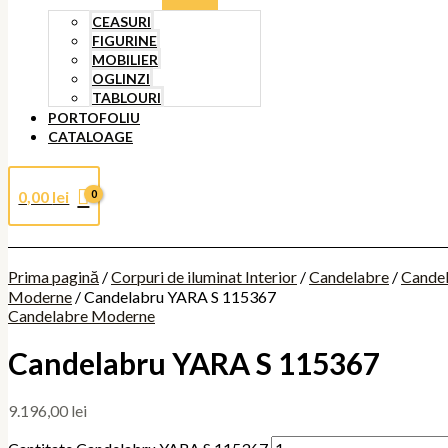
CEASURI
FIGURINE
MOBILIER
OGLINZI
TABLOURI
PORTOFOLIU
CATALOAGE
0,00
lei
Prima pagină
/
Corpuri de iluminat Interior
/
Candelabre
/
Cande
Moderne
/ Candelabru YARA S 115367
Candelabre Moderne
Candelabru YARA S 115367
9.196,00
lei