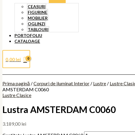
CEASURI
FIGURINE
MOBILIER
OGLINZI
TABLOURI
PORTOFOLIU
CATALOAGE
0,00
lei
Prima pagină
/
Corpuri de iluminat Interior
/
Lustre
/
Lustre Clasi
AMSTERDAM C0060
Lustre Clasice
Lustra AMSTERDAM C0060
3.189,00
lei