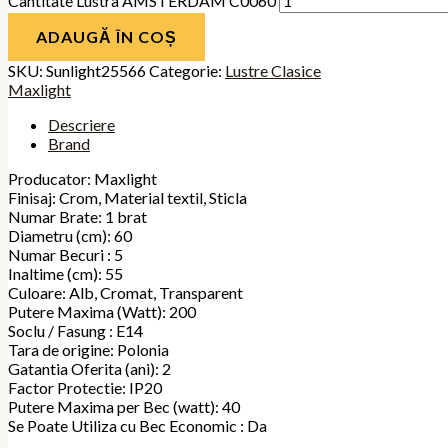
Cantitate Lustra AMSTERDAM C0060
ADAUGĂ ÎN COȘ
SKU:
Sunlight25566
Categorie:
Lustre Clasice
Maxlight
Descriere
Brand
Producator: Maxlight
Finisaj: Crom, Material textil, Sticla
Numar Brate: 1 brat
Diametru (cm): 60
Numar Becuri : 5
Inaltime (cm): 55
Culoare: Alb, Cromat, Transparent
Putere Maxima (Watt): 200
Soclu / Fasung : E14
Tara de origine: Polonia
Gatantia Oferita (ani): 2
Factor Protectie: IP20
Putere Maxima per Bec (watt): 40
Se Poate Utiliza cu Bec Economic : Da