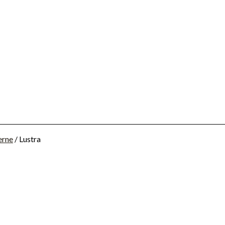
erne
/ Lustra