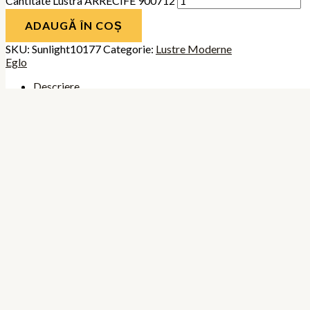
Cantitate Lustra ARRECIFE 900712
ADAUGĂ ÎN COȘ
SKU:
Sunlight10177
Categorie:
Lustre Moderne
Eglo
Descriere
Brand
Producator: Eglo
Finisaj: Nichel, Otel
Numar Brate: 2 brate
Numar Becuri : 2
Lungime (cm): 53.1
Inaltime (cm): 23.5
Culoare: Bej, Crem, Maro, Nichelat
Putere Maxima (Watt): 56
Soclu / Fasung : E27
Tara de origine: Austria
Gatantia Oferita (ani): 2
Factor Protectie: IP20
Dimabil: Da
Putere Maxima per Bec (watt): 28
Se Poate Utiliza cu Bec Economic : Da