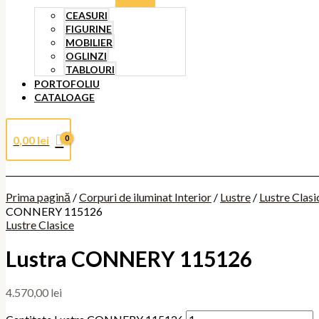
CEASURI
FIGURINE
MOBILIER
OGLINZI
TABLOURI
PORTOFOLIU
CATALOAGE
0,00
lei
Prima pagină
/
Corpuri de iluminat Interior
/
Lustre
/
Lustre Clasi
CONNERY 115126
Lustre Clasice
Lustra CONNERY 115126
4.570,00
lei