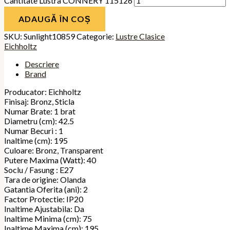
Cantitate Lustra CONNERY 115126
ADAUGĂ ÎN COȘ
SKU:
Sunlight10859
Categorie:
Lustre Clasice
Eichholtz
Descriere
Brand
Producator: Eichholtz
Finisaj: Bronz, Sticla
Numar Brate: 1 brat
Diametru (cm): 42.5
Numar Becuri : 1
Inaltime (cm): 195
Culoare: Bronz, Transparent
Putere Maxima (Watt): 40
Soclu / Fasung : E27
Tara de origine: Olanda
Gatantia Oferita (ani): 2
Factor Protectie: IP20
Inaltime Ajustabila: Da
Inaltime Minima (cm): 75
Inaltime Maxima (cm): 195