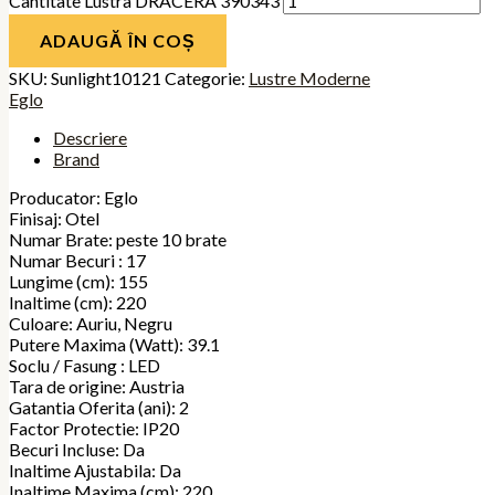
Cantitate Lustra DRACERA 390343
ADAUGĂ ÎN COȘ
SKU:
Sunlight10121
Categorie:
Lustre Moderne
Eglo
Descriere
Brand
Producator: Eglo
Finisaj: Otel
Numar Brate: peste 10 brate
Numar Becuri : 17
Lungime (cm): 155
Inaltime (cm): 220
Culoare: Auriu, Negru
Putere Maxima (Watt): 39.1
Soclu / Fasung : LED
Tara de origine: Austria
Gatantia Oferita (ani): 2
Factor Protectie: IP20
Becuri Incluse: Da
Inaltime Ajustabila: Da
Inaltime Maxima (cm): 220