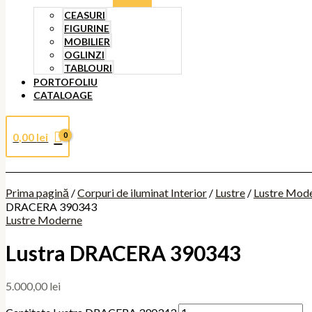
CEASURI
FIGURINE
MOBILIER
OGLINZI
TABLOURI
PORTOFOLIU
CATALOAGE
0,00
lei
Prima pagină
/
Corpuri de iluminat Interior
/
Lustre
/
Lustre Mod
DRACERA 390343
Lustre Moderne
Lustra DRACERA 390343
5.000,00
lei