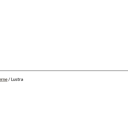
erne
/ Lustra