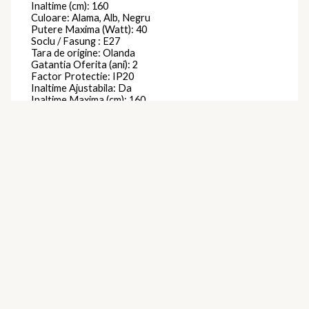
Inaltime (cm): 160
Culoare: Alama, Alb, Negru
Putere Maxima (Watt): 40
Soclu / Fasung : E27
Tara de origine: Olanda
Gatantia Oferita (ani): 2
Factor Protectie: IP20
Inaltime Ajustabila: Da
Inaltime Maxima (cm): 160
Dimabil: Da
Putere Maxima per Bec (watt): 8
Se Poate Utiliza cu Bec Economic : Da
Lustra Suspendata (Pendul): Da
Latime (cm) : 50.5
Brand
Eichholtz
Produse similare