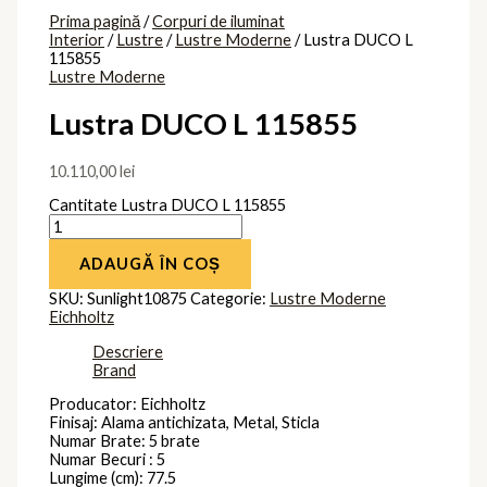
Prima pagină
/
Corpuri de iluminat
Interior
/
Lustre
/
Lustre Moderne
/ Lustra DUCO L
115855
Lustre Moderne
Lustra DUCO L 115855
10.110,00
lei
Cantitate Lustra DUCO L 115855
ADAUGĂ ÎN COȘ
SKU:
Sunlight10875
Categorie:
Lustre Moderne
Eichholtz
Descriere
Brand
Producator: Eichholtz
Finisaj: Alama antichizata, Metal, Sticla
Numar Brate: 5 brate
Numar Becuri : 5
Lungime (cm): 77.5