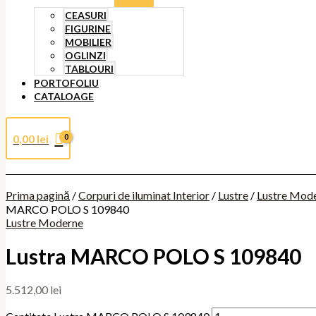
CEASURI
FIGURINE
MOBILIER
OGLINZI
TABLOURI
PORTOFOLIU
CATALOAGE
0,00
lei
Prima pagină
/
Corpuri de iluminat Interior
/
Lustre
/
Lustre Mod
MARCO POLO S 109840
Lustre Moderne
Lustra MARCO POLO S 109840
5.512,00
lei