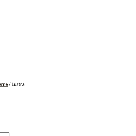
erne
/ Lustra