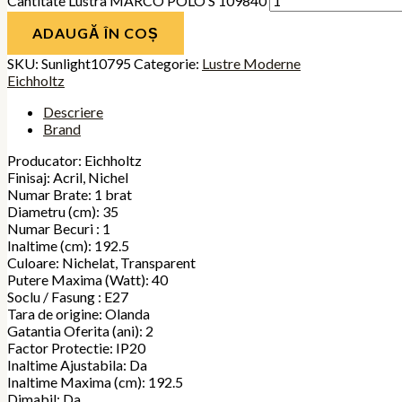
Cantitate Lustra MARCO POLO S 109840
ADAUGĂ ÎN COȘ
SKU:
Sunlight10795
Categorie:
Lustre Moderne
Eichholtz
Descriere
Brand
Producator: Eichholtz
Finisaj: Acril, Nichel
Numar Brate: 1 brat
Diametru (cm): 35
Numar Becuri : 1
Inaltime (cm): 192.5
Culoare: Nichelat, Transparent
Putere Maxima (Watt): 40
Soclu / Fasung : E27
Tara de origine: Olanda
Gatantia Oferita (ani): 2
Factor Protectie: IP20
Inaltime Ajustabila: Da
Inaltime Maxima (cm): 192.5
Dimabil: Da