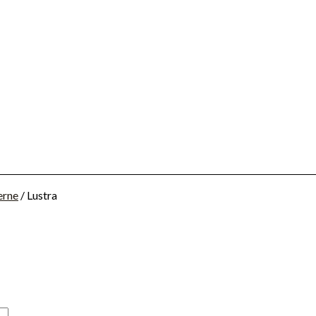
erne
/ Lustra