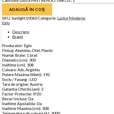
Cantitate Lustra PASTRENGO 3 68131
ADAUGĂ ÎN COȘ
SKU:
Sunlight10060
Categorie:
Lustre Moderne
Eglo
Descriere
Brand
Producator: Eglo
Finisaj: Aluminiu, Otel, Plastic
Numar Brate: 1 brat
Diametru (cm): 300
Inaltime (cm): 308
Culoare: Alb, Argintiu
Putere Maxima (Watt): 192
Soclu / Fasung : LED
Tara de origine: Austria
Gatantia Oferita (ani): 2
Factor Protectie: IP20
Becuri Incluse: Da
Inaltime Ajustabila: Da
Inaltime Maxima (cm): 308
Temperatura de culoare (k): 3000