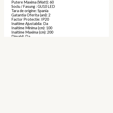
Putere Maxima (Watt): 60
Soclu / Fasung : GU10 LED
Tara de origine: Spania
Gatantia Oferita (ani): 2
Factor Protectie: IP20
Inaltime Ajustabila: Da
Inaltime Minima (cm): 100
Inaltime Maxima (cm): 200
Dimabil: Da
Putere Maxima per Bec (watt): 10
Se Poate Utiliza cu Bec Economic : Da
Lustra Suspendata (Pendul): Da
Latime (cm) : 16
Spot reglabil: Da
Clasa protectie: Impamantare
Brand
Mantra
Produse similare