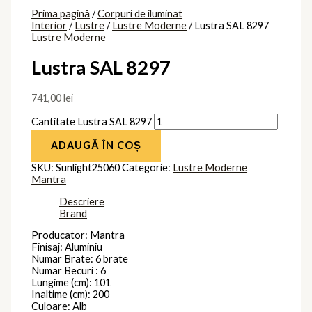
Prima pagină
/
Corpuri de iluminat
Interior
/
Lustre
/
Lustre Moderne
/ Lustra SAL 8297
Lustre Moderne
Lustra SAL 8297
741,00
lei
Cantitate Lustra SAL 8297
ADAUGĂ ÎN COȘ
SKU:
Sunlight25060
Categorie:
Lustre Moderne
Mantra
Descriere
Brand
Producator: Mantra
Finisaj: Aluminiu
Numar Brate: 6 brate
Numar Becuri : 6
Lungime (cm): 101
Inaltime (cm): 200
Culoare: Alb