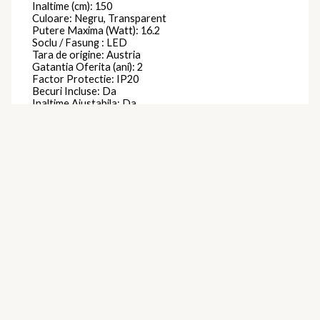
Inaltime (cm): 150
Culoare: Negru, Transparent
Putere Maxima (Watt): 16.2
Soclu / Fasung : LED
Tara de origine: Austria
Gatantia Oferita (ani): 2
Factor Protectie: IP20
Becuri Incluse: Da
Inaltime Ajustabila: Da
Inaltime Maxima (cm): 150
Temperatura de culoare (k): 2700
Intensitate luminoasa (lumeni): 1530
Dimabil: Da
Putere Maxima per Bec (watt): 5.4
Se Poate Utiliza cu Bec Economic : Da
Becuri Economice Incluse: Da
Becuri LED Incluse: Da
Lustra Suspendata (Pendul): Da
Clasa protectie: Izolatie dubla
Brand
Eglo
Produse similare