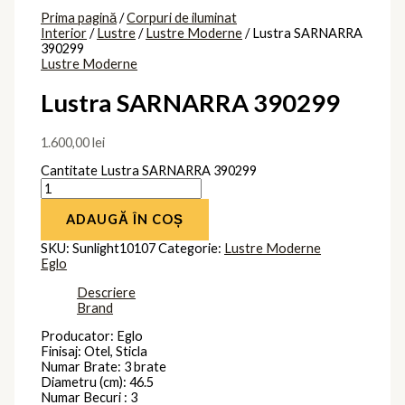
Prima pagină
/
Corpuri de iluminat
Interior
/
Lustre
/
Lustre Moderne
/ Lustra SARNARRA
390299
Lustre Moderne
Lustra SARNARRA 390299
1.600,00
lei
Cantitate Lustra SARNARRA 390299
ADAUGĂ ÎN COȘ
SKU:
Sunlight10107
Categorie:
Lustre Moderne
Eglo
Descriere
Brand
Producator: Eglo
Finisaj: Otel, Sticla
Numar Brate: 3 brate
Diametru (cm): 46.5
Numar Becuri : 3