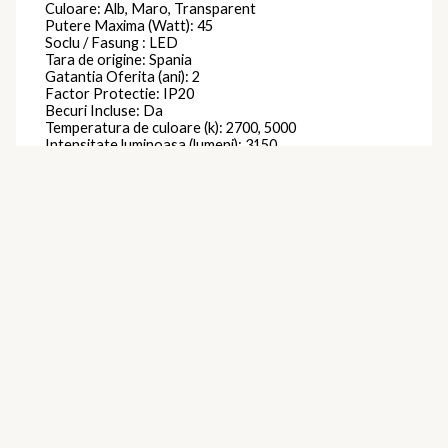
Culoare: Alb, Maro, Transparent
Putere Maxima (Watt): 45
Soclu / Fasung : LED
Tara de origine: Spania
Gatantia Oferita (ani): 2
Factor Protectie: IP20
Becuri Incluse: Da
Temperatura de culoare (k): 2700, 5000
Intensitate luminoasa (lumeni): 3150
Dimabil: Da
Telecomanda : Inclusa
Se Poate Utiliza cu Bec Economic : Da
Becuri Economice Incluse: Da
Becuri LED Incluse: Da
Lustra Suspendata (Pendul): Da
Durata de viata a lampii (ore): 25000
Unghi fascicul (Â°): 360
Variator de tensiune inclus: Da
Clasa protectie: Impamantare
Ventilator: Da
Brand
Mantra