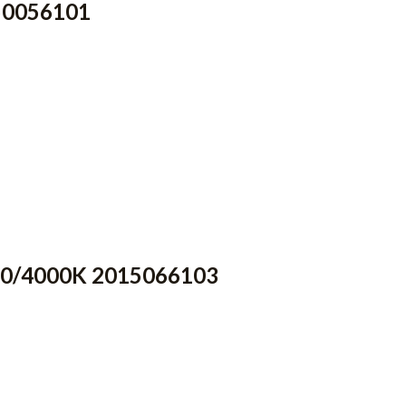
 50056101
000/4000K 2015066103