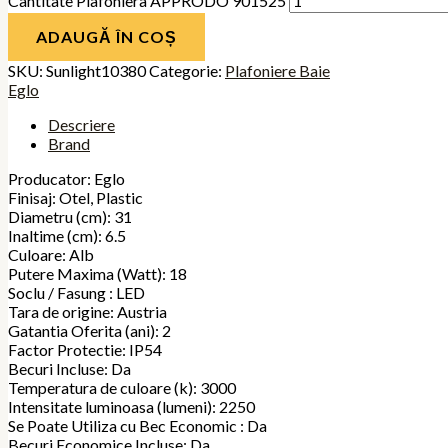
Cantitate Plafoniera APPRODO 901525
ADAUGĂ ÎN COȘ
SKU:
Sunlight10380
Categorie:
Plafoniere Baie
Eglo
Descriere
Brand
Producator: Eglo
Finisaj: Otel, Plastic
Diametru (cm): 31
Inaltime (cm): 6.5
Culoare: Alb
Putere Maxima (Watt): 18
Soclu / Fasung : LED
Tara de origine: Austria
Gatantia Oferita (ani): 2
Factor Protectie: IP54
Becuri Incluse: Da
Temperatura de culoare (k): 3000
Intensitate luminoasa (lumeni): 2250
Se Poate Utiliza cu Bec Economic : Da
Becuri Economice Incluse: Da