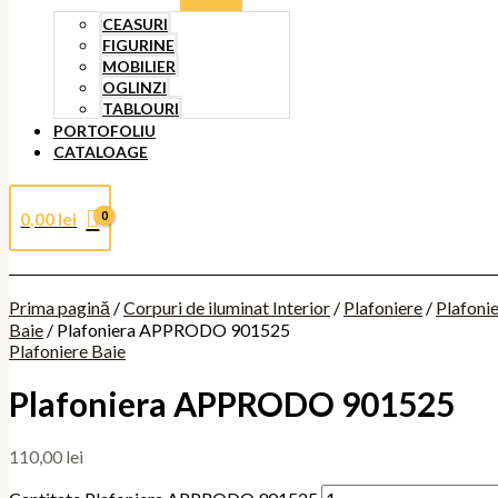
CEASURI
FIGURINE
MOBILIER
OGLINZI
TABLOURI
PORTOFOLIU
CATALOAGE
0,00
lei
Prima pagină
/
Corpuri de iluminat Interior
/
Plafoniere
/
Plafoni
Baie
/ Plafoniera APPRODO 901525
Plafoniere Baie
Plafoniera APPRODO 901525
110,00
lei