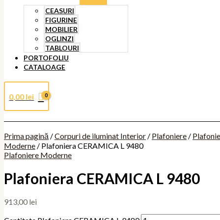
CEASURI
FIGURINE
MOBILIER
OGLINZI
TABLOURI
PORTOFOLIU
CATALOAGE
0,00
lei
Prima pagină
/
Corpuri de iluminat Interior
/
Plafoniere
/
Plafoni
Moderne
/ Plafoniera CERAMICA L 9480
Plafoniere Moderne
Plafoniera CERAMICA L 9480
913,00
lei