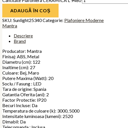
Cantitate Plafoniera CERAMICA L 9480
ADAUGĂ ÎN COȘ
SKU:
Sunlight25340
Categorie:
Plafoniere Moderne
Mantra
Descriere
Brand
Producator: Mantra
Finisaj: ABS, Metal
Diametru (cm): 122
Inaltime (cm): 27
Culoare: Bej, Maro
Putere Maxima (Watt): 20
Soclu / Fasung : LED
Tara de origine: Spania
Gatantia Oferita (ani): 2
Factor Protectie: IP20
Becuri Incluse: Da
Temperatura de culoare (k): 3000, 5000
Intensitate luminoasa (lumeni): 2520
Dimabil: Da
Telecomanda : Inclusa