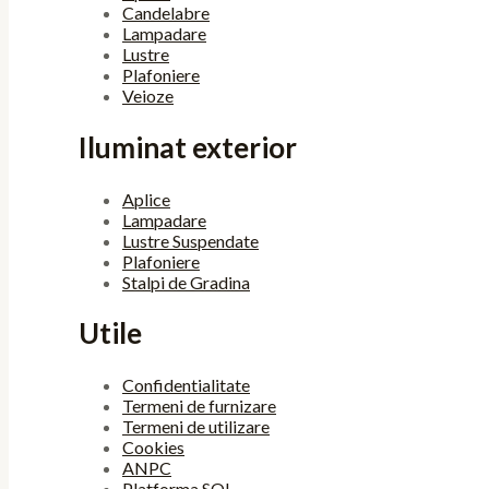
Candelabre
Lampadare
Lustre
Plafoniere
Veioze
Iluminat exterior
Aplice
Lampadare
Lustre Suspendate
Plafoniere
Stalpi de Gradina
Utile
Confidentialitate
Termeni de furnizare
Termeni de utilizare
Cookies
ANPC
Platforma SOL