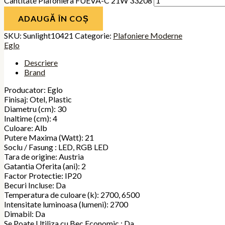
Cantitate Plafoniera FUEVA-C 21W 33208
ADAUGĂ ÎN COȘ
SKU:
Sunlight10421
Categorie:
Plafoniere Moderne
Eglo
Descriere
Brand
Producator: Eglo
Finisaj: Otel, Plastic
Diametru (cm): 30
Inaltime (cm): 4
Culoare: Alb
Putere Maxima (Watt): 21
Soclu / Fasung : LED, RGB LED
Tara de origine: Austria
Gatantia Oferita (ani): 2
Factor Protectie: IP20
Becuri Incluse: Da
Temperatura de culoare (k): 2700, 6500
Intensitate luminoasa (lumeni): 2700
Dimabil: Da
Se Poate Utiliza cu Bec Economic : Da