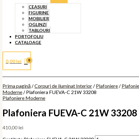
CEASURI
FIGURINE
MOBILIER
OGLINZI
TABLOURI
PORTOFOLIU
CATALOAGE
0,00
lei
Prima pagină
/
Corpuri de iluminat Interior
/
Plafoniere
/
Plafoni
Moderne
/ Plafoniera FUEVA-C 21W 33208
Plafoniere Moderne
Plafoniera FUEVA-C 21W 33208
410,00
lei