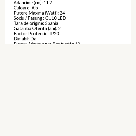
Adancime (cm): 11.2
Culoare: Alb
Putere Maxima (Watt): 24
Soclu / Fasung : GU10 LED
Tara de origine: Spania
Gatantia Oferita (ani): 2
Factor Protectie: IP20
Dimabil: Da
Putere Maxima per Bec (watt): 12
Se Poate Utiliza cu Bec Economic : Da
Latime (cm) : 3.6
Forma: Alta
Spot reglabil: Da
Clasa protectie: Impamantare
Brand
Mantra
Produse similare