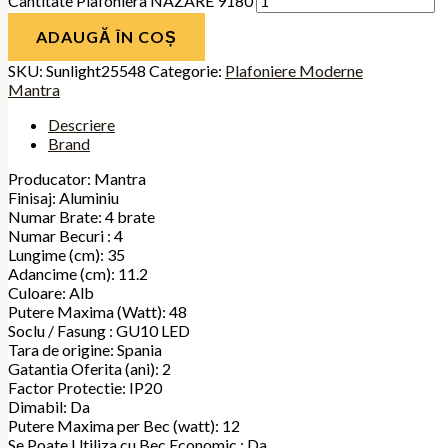
Cantitate Plafoniera NAZARE 9180
ADAUGĂ ÎN COȘ
SKU:
Sunlight25548
Categorie:
Plafoniere Moderne
Mantra
Descriere
Brand
Producator: Mantra
Finisaj: Aluminiu
Numar Brate: 4 brate
Numar Becuri : 4
Lungime (cm): 35
Adancime (cm): 11.2
Culoare: Alb
Putere Maxima (Watt): 48
Soclu / Fasung : GU10 LED
Tara de origine: Spania
Gatantia Oferita (ani): 2
Factor Protectie: IP20
Dimabil: Da
Putere Maxima per Bec (watt): 12
Se Poate Utiliza cu Bec Economic : Da