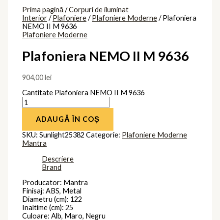
Prima pagină
/
Corpuri de iluminat
Interior
/
Plafoniere
/
Plafoniere Moderne
/ Plafoniera
NEMO II M 9636
Plafoniere Moderne
Plafoniera NEMO II M 9636
904,00
lei
Cantitate Plafoniera NEMO II M 9636
ADAUGĂ ÎN COȘ
SKU:
Sunlight25382
Categorie:
Plafoniere Moderne
Mantra
Descriere
Brand
Producator: Mantra
Finisaj: ABS, Metal
Diametru (cm): 122
Inaltime (cm): 25
Culoare: Alb, Maro, Negru