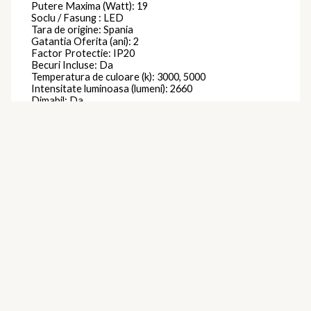
Putere Maxima (Watt): 19
Soclu / Fasung : LED
Tara de origine: Spania
Gatantia Oferita (ani): 2
Factor Protectie: IP20
Becuri Incluse: Da
Temperatura de culoare (k): 3000, 5000
Intensitate luminoasa (lumeni): 2660
Dimabil: Da
Telecomanda : Inclusa
Se Poate Utiliza cu Bec Economic : Da
Becuri Economice Incluse: Da
Becuri LED Incluse: Da
Forma: Alta
Durata de viata a lampii (ore): 25000
Variator de tensiune inclus: Da
Clasa protectie: Impamantare
Ventilator: Da
Brand
Mantra
Produse similare