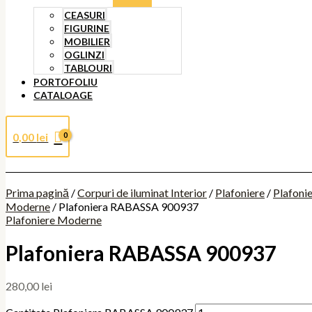
CEASURI
FIGURINE
MOBILIER
OGLINZI
TABLOURI
PORTOFOLIU
CATALOAGE
0,00
lei
Prima pagină
/
Corpuri de iluminat Interior
/
Plafoniere
/
Plafoni
Moderne
/ Plafoniera RABASSA 900937
Plafoniere Moderne
Plafoniera RABASSA 900937
280,00
lei