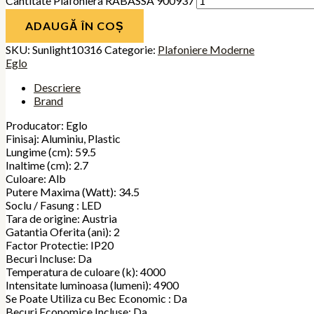
Cantitate Plafoniera RABASSA 900937
ADAUGĂ ÎN COȘ
SKU:
Sunlight10316
Categorie:
Plafoniere Moderne
Eglo
Descriere
Brand
Producator: Eglo
Finisaj: Aluminiu, Plastic
Lungime (cm): 59.5
Inaltime (cm): 2.7
Culoare: Alb
Putere Maxima (Watt): 34.5
Soclu / Fasung : LED
Tara de origine: Austria
Gatantia Oferita (ani): 2
Factor Protectie: IP20
Becuri Incluse: Da
Temperatura de culoare (k): 4000
Intensitate luminoasa (lumeni): 4900
Se Poate Utiliza cu Bec Economic : Da
Becuri Economice Incluse: Da