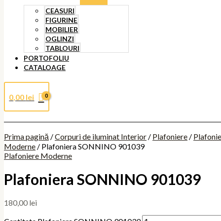
CEASURI
FIGURINE
MOBILIER
OGLINZI
TABLOURI
PORTOFOLIU
CATALOAGE
0,00
lei
Prima pagină
/
Corpuri de iluminat Interior
/
Plafoniere
/
Plafoni
Moderne
/ Plafoniera SONNINO 901039
Plafoniere Moderne
Plafoniera SONNINO 901039
180,00
lei