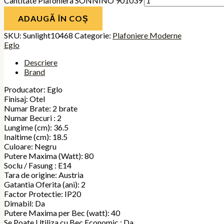
Cantitate Plafoniera SONNINO 901039
ADAUGĂ ÎN COȘ
SKU:
Sunlight10468
Categorie:
Plafoniere Moderne
Eglo
Descriere
Brand
Producator: Eglo
Finisaj: Otel
Numar Brate: 2 brate
Numar Becuri : 2
Lungime (cm): 36.5
Inaltime (cm): 18.5
Culoare: Negru
Putere Maxima (Watt): 80
Soclu / Fasung : E14
Tara de origine: Austria
Gatantia Oferita (ani): 2
Factor Protectie: IP20
Dimabil: Da
Putere Maxima per Bec (watt): 40
Se Poate Utiliza cu Bec Economic : Da