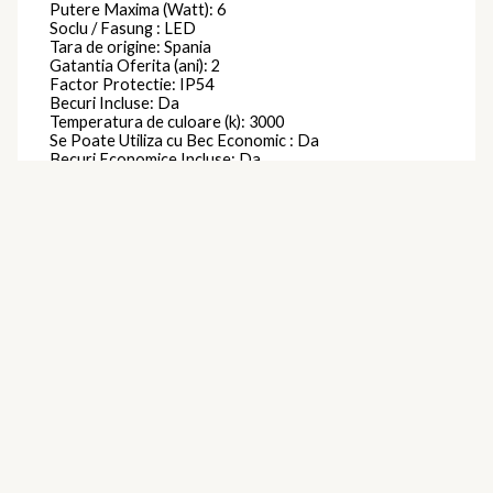
Putere Maxima (Watt): 6
Soclu / Fasung : LED
Tara de origine: Spania
Gatantia Oferita (ani): 2
Factor Protectie: IP54
Becuri Incluse: Da
Temperatura de culoare (k): 3000
Se Poate Utiliza cu Bec Economic : Da
Becuri Economice Incluse: Da
Becuri LED Incluse: Da
Montaj: Aplicat
Forma: Patrat
Durata de viata a lampii (ore): 25000
Clasa protectie: Impamantare
Tipul de utilizare: Pentru Exterior
Brand
Mantra
Produse similare