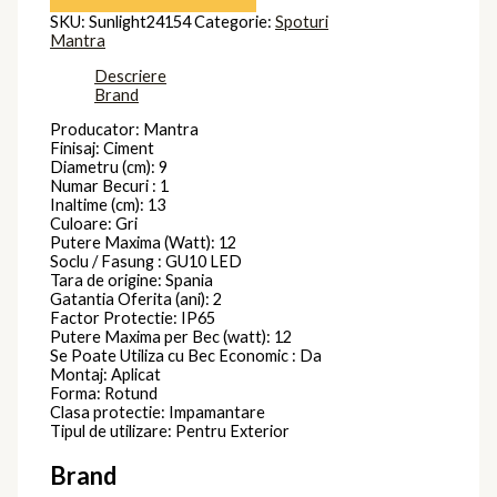
SKU:
Sunlight24154
Categorie:
Spoturi
Mantra
Descriere
Brand
Producator: Mantra
Finisaj: Ciment
Diametru (cm): 9
Numar Becuri : 1
Inaltime (cm): 13
Culoare: Gri
Putere Maxima (Watt): 12
Soclu / Fasung : GU10 LED
Tara de origine: Spania
Gatantia Oferita (ani): 2
Factor Protectie: IP65
Putere Maxima per Bec (watt): 12
Se Poate Utiliza cu Bec Economic : Da
Montaj: Aplicat
Forma: Rotund
Clasa protectie: Impamantare
Tipul de utilizare: Pentru Exterior
Brand