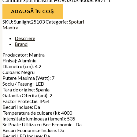
Cantitate Spot Incastrat HURGADA 4000K 8671
ADAUGĂ ÎN COȘ
SKU:
Sunlight25103
Categorie:
Spoturi
Mantra
Descriere
Brand
Producator: Mantra
Finisaj: Aluminiu
Diametru (cm): 4.2
Culoare: Negru
Putere Maxima (Watt): 7
Soclu / Fasung : LED
Tara de origine: Spania
Gatantia Oferita (ani): 2
Factor Protectie: IP54
Becuri Incluse: Da
Temperatura de culoare (k): 4000
Intensitate luminoasa (lumeni): 535
Se Poate Utiliza cu Bec Economic : Da
Becuri Economice Incluse: Da
Becuri LED Incluse: Da