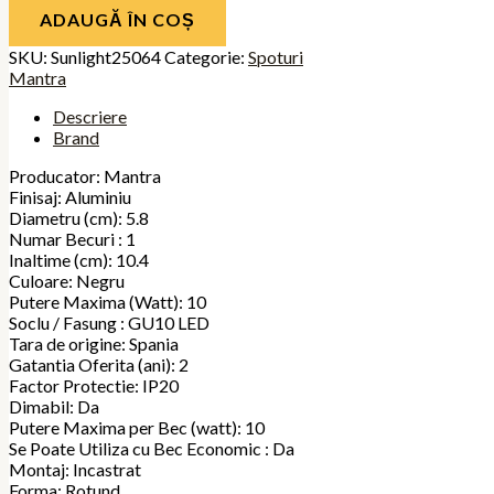
ADAUGĂ ÎN COȘ
SKU:
Sunlight25064
Categorie:
Spoturi
Mantra
Descriere
Brand
Producator: Mantra
Finisaj: Aluminiu
Diametru (cm): 5.8
Numar Becuri : 1
Inaltime (cm): 10.4
Culoare: Negru
Putere Maxima (Watt): 10
Soclu / Fasung : GU10 LED
Tara de origine: Spania
Gatantia Oferita (ani): 2
Factor Protectie: IP20
Dimabil: Da
Putere Maxima per Bec (watt): 10
Se Poate Utiliza cu Bec Economic : Da
Montaj: Incastrat
Forma: Rotund