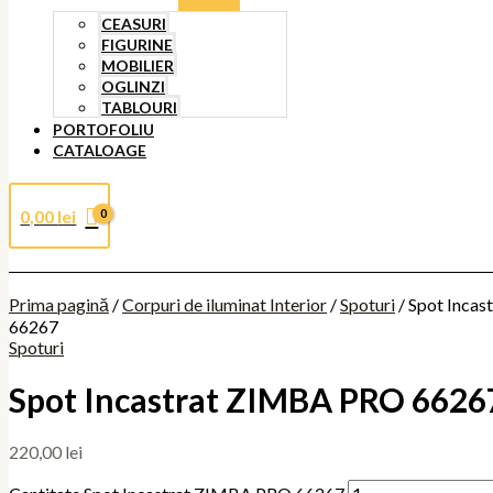
CEASURI
FIGURINE
MOBILIER
OGLINZI
TABLOURI
PORTOFOLIU
CATALOAGE
0,00
lei
Prima pagină
/
Corpuri de iluminat Interior
/
Spoturi
/ Spot Inca
66267
Spoturi
Spot Incastrat ZIMBA PRO 6626
220,00
lei