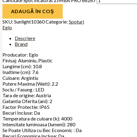
Cantitate Spot Incastrat ZIMBA PRO 66267
ADAUGĂ ÎN COȘ
SKU:
Sunlight10360
Categorie:
Spoturi
Eglo
Descriere
Brand
Producator: Eglo
Finisaj: Aluminiu, Plastic
Lungime (cm): 10.8
Inaltime (cm): 7.6
Culoare: Argintiu
Putere Maxima (Watt): 2.2
Soclu / Fasung : LED
Tara de origine: Austria
Gatantia Oferita (ani): 2
Factor Protectie: IP65
Becuri Incluse: Da
Temperatura de culoare (k): 4000
Intensitate luminoasa (lumeni): 280
Se Poate Utiliza cu Bec Economic : Da
Becuri Economice Incluse: Da