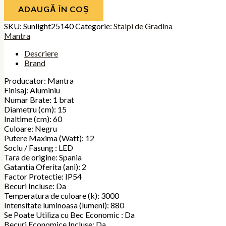
ADAUGĂ ÎN COȘ
SKU:
Sunlight25140
Categorie:
Stalpi de Gradina
Mantra
Descriere
Brand
Producator: Mantra
Finisaj: Aluminiu
Numar Brate: 1 brat
Diametru (cm): 15
Inaltime (cm): 60
Culoare: Negru
Putere Maxima (Watt): 12
Soclu / Fasung : LED
Tara de origine: Spania
Gatantia Oferita (ani): 2
Factor Protectie: IP54
Becuri Incluse: Da
Temperatura de culoare (k): 3000
Intensitate luminoasa (lumeni): 880
Se Poate Utiliza cu Bec Economic : Da
Becuri Economice Incluse: Da