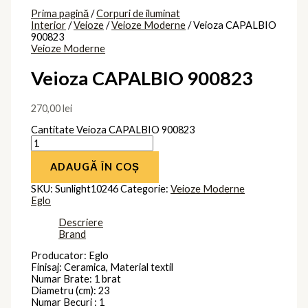
Prima pagină
/
Corpuri de iluminat
Interior
/
Veioze
/
Veioze Moderne
/ Veioza CAPALBIO
900823
Veioze Moderne
Veioza CAPALBIO 900823
270,00
lei
Cantitate Veioza CAPALBIO 900823
ADAUGĂ ÎN COȘ
SKU:
Sunlight10246
Categorie:
Veioze Moderne
Eglo
Descriere
Brand
Producator: Eglo
Finisaj: Ceramica, Material textil
Numar Brate: 1 brat
Diametru (cm): 23
Numar Becuri : 1