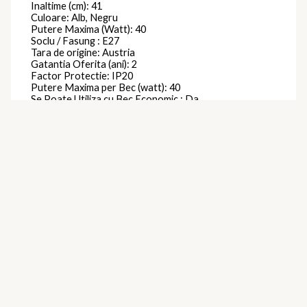
Inaltime (cm): 41
Culoare: Alb, Negru
Putere Maxima (Watt): 40
Soclu / Fasung : E27
Tara de origine: Austria
Gatantia Oferita (ani): 2
Factor Protectie: IP20
Putere Maxima per Bec (watt): 40
Se Poate Utiliza cu Bec Economic : Da
Comutator pornit / oprit pe articol: Da
Clasa protectie: Izolatie dubla
Brand
Eglo
Produse similare