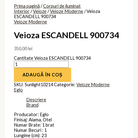
Prima pagină
/
Corpuri de iluminat
Interior
/
Veioze
/
Veioze Moderne
/ Veioza
ESCANDELL 900734
Veioze Moderne
Veioza ESCANDELL 900734
350,00
lei
Cantitate Veioza ESCANDELL 900734
ADAUGĂ ÎN COȘ
SKU:
Sunlight10214
Categorie:
Veioze Moderne
Eglo
Descriere
Brand
Producator: Eglo
Finisaj: Alama, Otel
Numar Brate: 1 brat
Numar Becuri : 1
Lungime (cm): 23