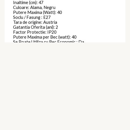
Inaltime (cm): 47
Culoare: Alama, Negru
Putere Maxima (Watt): 40
Soclu / Fasung : E27
Tara de origine: Austria
Gatantia Oferita (ani): 2
Factor Protectie: IP20
Putere Maxima per Bec (watt): 40
Se Poate Utiliza cu Bec Economic : Da
Latime (cm) : 22
Comutator pornit / oprit pe articol: Da
Clasa protectie: Izolatie dubla
Brand
Eglo
Produse similare